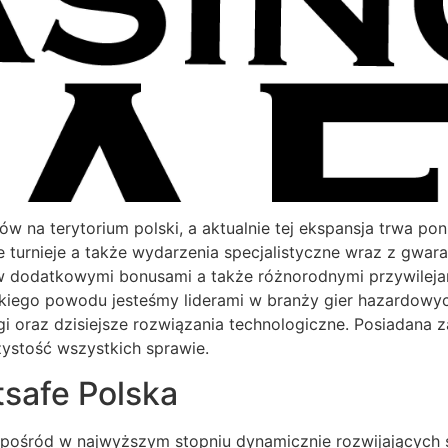
 na terytorium polski, a aktualnie tej ekspansja trwa poni
e turnieje a także wydarzenia specjalistyczne wraz z gwa
w dodatkowymi bonusami a także różnorodnymi przywilejam
kiego powodu jesteśmy liderami w branży gier hazardowyc
i oraz dzisiejsze rozwiązania technologiczne. Posiadana 
ystość wszystkich sprawie.
safe Polska
spośród w najwyższym stopniu dynamicznie rozwijających 