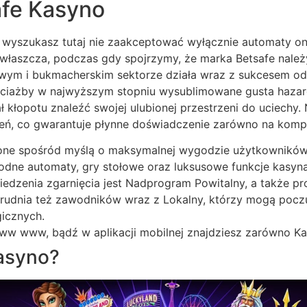
fe Kasyno
wyszukasz tutaj nie zaakceptować wyłącznie automaty onlin
właszcza, podczas gdy spojrzymy, że marka Betsafe nale
ym i bukmacherskim sektorze działa wraz z sukcesem od cz
ciażby w najwyższym stopniu wysublimowane gusta hazard
 kłopotu znaleźć swojej ulubionej przestrzeni do uciechy.
, co gwarantuje płynne doświadczenie zarówno na komput
zone spośród myślą o maksymalnej wygodzie użytkowników
rodne automaty, gry stołowe oraz luksusowe funkcje kasyn
dzenia zgarnięcia jest Nadprogram Powitalny, a także pr
atrudnia też zawodników wraz z Lokalny, którzy mogą poc
icznych.
www www, bądź w aplikacji mobilnej znajdziesz zarówno Kas
asyno?