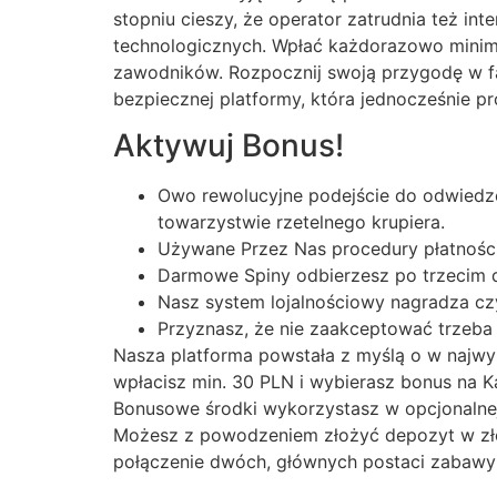
stopniu cieszy, że operator zatrudnia też i
technologicznych. Wpłać każdorazowo minim
zawodników. Rozpocznij swoją przygodę w fa
bezpiecznej platformy, która jednocześnie pr
Aktywuj Bonus!
Owo rewolucyjne podejście do odwiedze
towarzystwie rzetelnego krupiera.
Używane Przez Nas procedury płatności 
Darmowe Spiny odbierzesz po trzecim d
Nasz system lojalnościowy nagradza c
Przyznasz, że nie zaakceptować trzeba j
Nasza platforma powstała z myślą o w najwy
wpłacisz min. 30 PLN i wybierasz bonus na
Bonusowe środki wykorzystasz w opcjonalnej
Możesz z powodzeniem złożyć depozyt w złotó
połączenie dwóch, głównych postaci zabawy