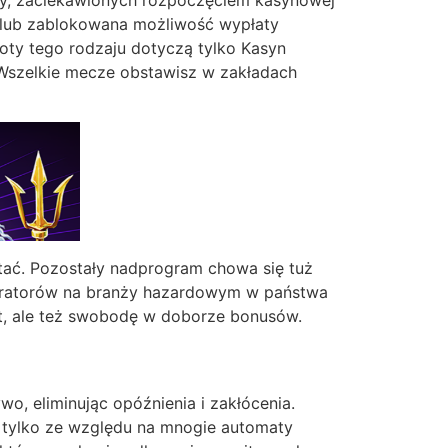
czy, zaciekawionych rozpoczęciem kasynowej
, lub zablokowana możliwość wypłaty
poty tego rodzaju dotyczą tylko Kasyn
. Wszelkie mecze obstawisz w zakładach
tać. Pozostały nadprogram chowa się tuż
operatorów na branży hazardowym w państwa
et, ale też swobodę w doborze bonusów.
o, eliminując opóźnienia i zakłócenia.
 tylko ze względu na mnogie automaty