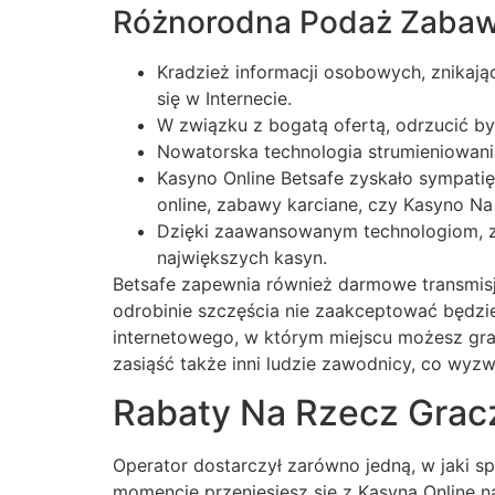
Różnorodna Podaż Zaba
Kradzież informacji osobowych, znikają
się w Internecie.
W związku z bogatą ofertą, odrzucić był
Nowatorska technologia strumieniowania
Kasyno Online Betsafe zyskało sympatię
online, zabawy karciane, czy Kasyno N
Dzięki zaawansowanym technologiom, z
największych kasyn.
Betsafe zapewnia również darmowe transmisje
odrobinie szczęścia nie zaakceptować będzi
internetowego, w którym miejscu możesz gra
zasiąść także inni ludzie zawodnicy, co wyz
Rabaty Na Rzecz Gracz
Operator dostarczył zarówno jedną, w jaki s
momencie przeniesiesz się z Kasyna Online n