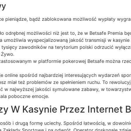
wy
ce pieniądze, bądź zablokowana możliwość wypłaty wygran
o odrębnej możliwości niż jest to, że w Betsafe Premia bę
 umożliwia wyspecjalizowaną jakość transmisji w kasynie n
 tysięcy zawodników na terytorium polski odrzucić wyłącz
a Żywo.
astosowanym w platformie pokerowej Betsafe można rzec
 online spośród najbardziej interesujących wydarzeń spor
esz miał też problemów ze spełnieniem ruchu. To rewolucy
ć w najwyższej jakości symulowane zabawy, w towarzystwi
wala poboczne emocje.
y W Kasynie Przez Internet B
posób i drugą formę uciechy. Spośród łatwością, w dowol
a Zakłady Sportowe i na odwrót. Operator doskonale zdaje