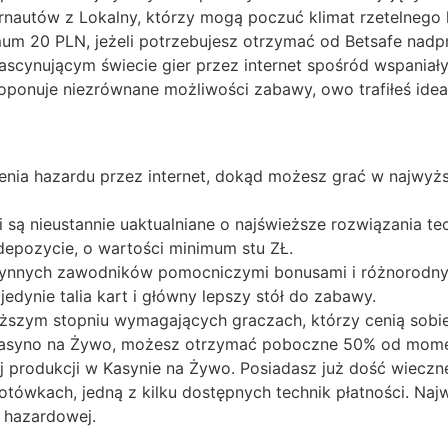
nternautów z Lokalny, którzy mogą poczuć klimat rzetelne
um 20 PLN, jeżeli potrzebujesz otrzymać od Betsafe nad
scynującym świecie gier przez internet spośród wspaniały
oponuje niezrównane możliwości zabawy, owo trafiłeś ideal
nia hazardu przez internet, dokąd możesz grać w najwyżs
są nieustannie uaktualniane o najświeższe rozwiązania te
epozycie, o wartości minimum stu ZŁ.
zynnych zawodników pomocniczymi bonusami i różnorodnym
edynie talia kart i główny lepszy stół do zabawy.
ższym stopniu wymagających graczach, którzy cenią sobie
 Kasyno na Żywo, możesz otrzymać poboczne 50% od momen
 produkcji w Kasynie na Żywo. Posiadasz już dość wieczne
wkach, jedną z kilku dostępnych technik płatności. Najw
 hazardowej.