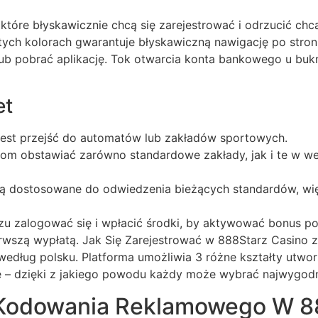
 które błyskawicznie chcą się zarejestrować i odrzucić chc
tych kolorach gwarantuje błyskawiczną nawigację po stron
lub pobrać aplikację. Tok otwarcia konta bankowego u bu
et
 jest przejść do automatów lub zakładów sportowych.
om obstawiać zarówno standardowe zakłady, jak i te w wer
są dostosowane do odwiedzenia bieżących standardów, wi
u zalogować się i wpłacić środki, by aktywować bonus po
rwszą wypłatą. Jak Się Zarejestrować w 888Starz Casino za
edług polsku. Platforma umożliwia 3 różne kształty utworz
e – dzięki z jakiego powodu każdy może wybrać najwygodn
Kodowania Reklamowego W 8