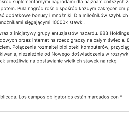
 spośród suplementarnymi nagrodami dla najznamienitszych
ckpotem. Pula nagród rośnie spośród każdym zakręceniem 
 dodatkowe bonusy i mnożniki. Dla miłośników szybkich 
nożnikami sięgającymi 10000x stawki.
az z inicjatywy grupy entuzjastów hazardu. 888 Holdings p
dowych przez internet na rzecz graczy na całym świecie. 
ciem. Połączenie rozmaitej biblioteki komputerów, przyci
ekiwania, niezależnie od Nowego doświadczenia w rozrywka
ck umożliwia na obstawianie wielkich stawek na rękę.
blicada.
Los campos obligatorios están marcados con
*