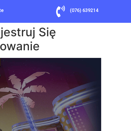
te
(076) 639214
estruj Się
howanie