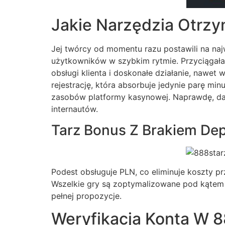
Jakie Narzędzia Otrzy
Jej twórcy od momentu razu postawili na na
użytkowników w szybkim rytmie. Przyciągała
obsługi klienta i doskonałe działanie, nawe
rejestrację, która absorbuje jedynie parę 
zasobów platformy kasynowej. Naprawdę, da
internautów.
Tarz Bonus Z Brakiem De
Podest obsługuje PLN, co eliminuje koszty p
Wszelkie gry są zoptymalizowane pod kątem 
pełnej propozycje.
Weryfikacja Konta W 8