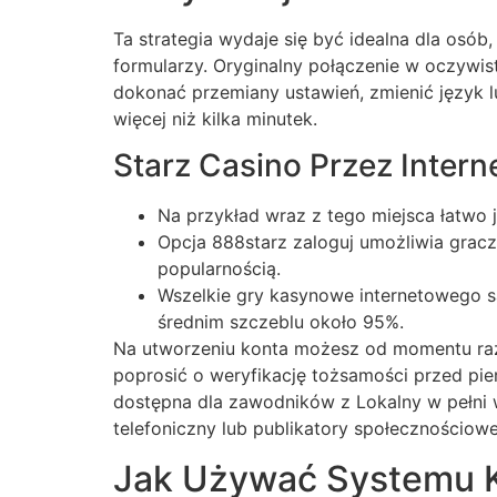
Ta strategia wydaje się być idealna dla osób,
formularzy. Oryginalny połączenie w oczywis
dokonać przemiany ustawień, zmienić język 
więcej niż kilka minutek.
Starz Casino Przez Intern
Na przykład wraz z tego miejsca łatwo
Opcja 888starz zaloguj umożliwia gracz
popularnością.
Wszelkie gry kasynowe internetowego 
średnim szczeblu około 95%.
Na utworzeniu konta możesz od momentu raz
poprosić o weryfikację tożsamości przed pie
dostępna dla zawodników z Lokalny w pełni w
telefoniczny lub publikatory społecznościow
Jak Używać Systemu 