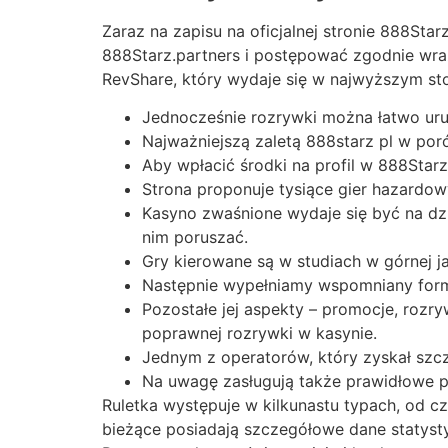
Zaraz na zapisu na oficjalnej stronie 888Sta
888Starz.partners i postępować zgodnie wra
RevShare, który wydaje się w najwyższym st
Jednocześnie rozrywki można łatwo uru
Najważniejszą zaletą 888starz pl w por
Aby wpłacić środki na profil w 888Starz
Strona proponuje tysiące gier hazardow
Kasyno zwaśnione wydaje się być na dzi
nim poruszać.
Gry kierowane są w studiach w górnej j
Następnie wypełniamy wspomniany form
Pozostałe jej aspekty – promocje, rozr
poprawnej rozrywki w kasynie.
Jednym z operatorów, który zyskał szcz
Na uwagę zasługują także prawidłowe p
Ruletka występuje w kilkunastu typach, od c
bieżące posiadają szczegółowe dane statys