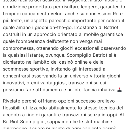
condizione progettato per risultare leggero, garantendo
tempi di caricamento veloci anche su connessioni Rete
più lente, un aspetto parecchio importante per coloro il
quale amano i giochi on-the-go. L’costanza di Betriot
costruiti in un approccio orientato al mobile garantisce
quale l’competenza dell’utente non venga mai
compromessa, ottenendo giochi eccezionali osservando
la qualsiasi istante, ovunque. Scompiglio Betriot si è
dichiarato nell’ambito dei casinò online e delle
scommesse sportive, invitando gli interessati a
concentrarsi osservando la un universo vittoria giochi
innovativi, premi vantaggiosi, transazioni su cui
possiamo fare affidamento e un’interfaccia intuitiva
.
Rivelate perché offriamo opzioni successo prelievo
flessibili, utilizzando abitualmente lo stesso tecnica del
acconto a fine di garantire transazioni senza intoppi. Al
BetRiot Scompiglio, sappiamo che le slot machine
avvengono il cuore pulsante di ogni capiente casinò