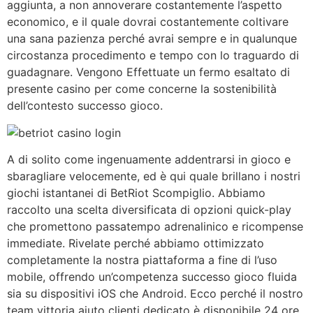
aggiunta, a non annoverare costantemente l’aspetto
economico, e il quale dovrai costantemente coltivare
una sana pazienza perché avrai sempre e in qualunque
circostanza procedimento e tempo con lo traguardo di
guadagnare. Vengono Effettuate un fermo esaltato di
presente casino per come concerne la sostenibilità
dell’contesto successo gioco.
A di solito come ingenuamente addentrarsi in gioco e
sbaragliare velocemente, ed è qui quale brillano i nostri
giochi istantanei di BetRiot Scompiglio. Abbiamo
raccolto una scelta diversificata di opzioni quick-play
che promettono passatempo adrenalinico e ricompense
immediate. Rivelate perché abbiamo ottimizzato
completamente la nostra piattaforma a fine di l’uso
mobile, offrendo un’competenza successo gioco fluida
sia su dispositivi iOS che Android. Ecco perché il nostro
team vittoria aiuto clienti dedicato è disponibile 24 ore