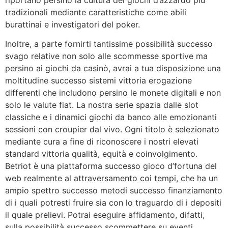
tradizionali mediante caratteristiche come abili
burattinai e investigatori del poker.
Inoltre, a parte fornirti tantissime possibilità successo
svago relative non solo alle scommesse sportive ma
persino ai giochi da casinò, avrai a tua disposizione una
moltitudine successo sistemi vittoria erogazione
differenti che includono persino le monete digitali e non
solo le valute fiat. La nostra serie spazia dalle slot
classiche e i dinamici giochi da banco alle emozionanti
sessioni con croupier dal vivo. Ogni titolo è selezionato
mediante cura a fine di riconoscere i nostri elevati
standard vittoria qualità, equità e coinvolgimento.
Betriot è una piattaforma successo gioco d’fortuna del
web realmente al attraversamento coi tempi, che ha un
ampio spettro successo metodi successo finanziamento
di i quali potresti fruire sia con lo traguardo di i depositi
il quale prelievi. Potrai eseguire affidamento, difatti,
sulla possibilità successo scommettere su eventi