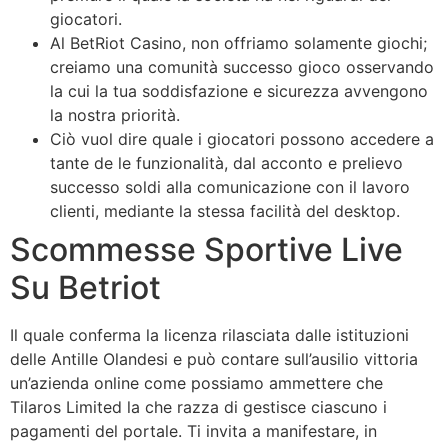
giocatori.
Al BetRiot Casino, non offriamo solamente giochi;
creiamo una comunità successo gioco osservando
la cui la tua soddisfazione e sicurezza avvengono
la nostra priorità.
Ciò vuol dire quale i giocatori possono accedere a
tante de le funzionalità, dal acconto e prelievo
successo soldi alla comunicazione con il lavoro
clienti, mediante la stessa facilità del desktop.
Scommesse Sportive Live
Su Betriot
Il quale conferma la licenza rilasciata dalle istituzioni
delle Antille Olandesi e può contare sull’ausilio vittoria
un’azienda online come possiamo ammettere che
Tilaros Limited la che razza di gestisce ciascuno i
pagamenti del portale. Ti invita a manifestare, in