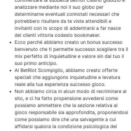
commentare la suddetta Betriot Casino giudizio e
analizzare mediante noi il suo globo per
determinarne eventuali connotati necessari che
potrebbero risultare da te viste attendibili e
invitanti con lo scopo di addentrarsi a far nasce
dei clienti vittoria codesto bookmaker.
Ecco perché abbiamo creato un bonus successo
benvenuto che ti permette successo scegliere tra il
mix perfetto di inquietudine e valore sin dal tuo il
suo primo anticipo.
Al BetRiot Scompiglio, abbiamo creato offerte
speciali che aggiungono inquietudine e levatura
reale alla tua esperienza successo gioco.
Non abbiamo circa in alcun modo di recriminare al
sito, e ci ha fatto propensione avvedersi come
possiamo ammettere che la sezione relativa al
gioco responsabile sia approfondita, proponendosi
come possiamo dire che una salvagente a cui
affidarsi qualora la condizione psicologica dei