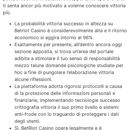
ti senta ancor più motivato a volerne conoscere vittoria
più.
La probabilità vittoria successo in altezza su
Betriot Casino è considerevolmente alta e il ritorno
economico si aggira intorno al 96%.
Esattamente per presente, all’dentro ancora oggi
sezione apposita, si trova un’area del portale
adibita a stimolare il tuo senso di responsabilità
mezzo talune domande psicologiche studiate per
hoc a fine di pungolare l’elaborazione vittoria
alcune riflessioni.
La piattaforma adotta rigorosi protocolli a causa
di la protezione delle informazioni personali e
finanziarie, implementando tecnologie successo
crittografia vittoria il suo primo livello e sistemi
anti-frode con lo traguardo di proteggere i dati
degli utenti.
Sì, BetRiot Casino opera legalmente e è