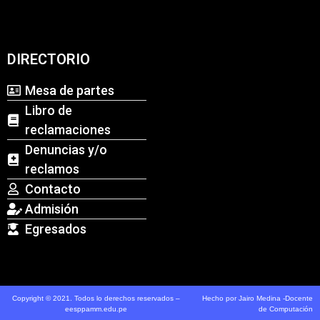
DIRECTORIO
Mesa de partes
Libro de
reclamaciones
Denuncias y/o
reclamos
Contacto
Admisión
Egresados
Copyright © 2021. Todos lo derechos reservados –
Hecho por Jairo Medina -Docente
eesppamm.edu.pe
de Computación