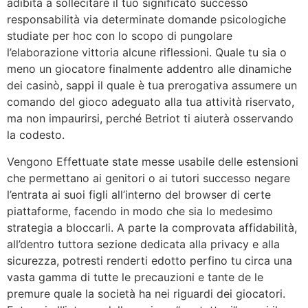
adibita a sollecitare il tuo significato successo
responsabilità via determinate domande psicologiche
studiate per hoc con lo scopo di pungolare
l’elaborazione vittoria alcune riflessioni. Quale tu sia o
meno un giocatore finalmente addentro alle dinamiche
dei casinò, sappi il quale è tua prerogativa assumere un
comando del gioco adeguato alla tua attività riservato,
ma non impaurirsi, perché Betriot ti aiuterà osservando
la codesto.
Vengono Effettuate state messe usabile delle estensioni
che permettano ai genitori o ai tutori successo negare
l’entrata ai suoi figli all’interno del browser di certe
piattaforme, facendo in modo che sia lo medesimo
strategia a bloccarli. A parte la comprovata affidabilità,
all’dentro tuttora sezione dedicata alla privacy e alla
sicurezza, potresti renderti edotto perfino tu circa una
vasta gamma di tutte le precauzioni e tante de le
premure quale la società ha nei riguardi dei giocatori.