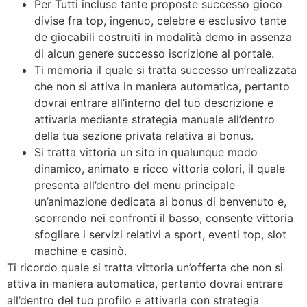
Per Tutti incluse tante proposte successo gioco
divise fra top, ingenuo, celebre e esclusivo tante
de giocabili costruiti in modalità demo in assenza
di alcun genere successo iscrizione al portale.
Ti memoria il quale si tratta successo un’realizzata
che non si attiva in maniera automatica, pertanto
dovrai entrare all’interno del tuo descrizione e
attivarla mediante strategia manuale all’dentro
della tua sezione privata relativa ai bonus.
Si tratta vittoria un sito in qualunque modo
dinamico, animato e ricco vittoria colori, il quale
presenta all’dentro del menu principale
un’animazione dedicata ai bonus di benvenuto e,
scorrendo nei confronti il basso, consente vittoria
sfogliare i servizi relativi a sport, eventi top, slot
machine e casinò.
Ti ricordo quale si tratta vittoria un’offerta che non si
attiva in maniera automatica, pertanto dovrai entrare
all’dentro del tuo profilo e attivarla con strategia