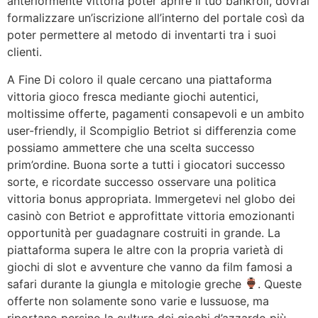
anteriormente vittoria poter aprire il tuo bankroll, dovrai
formalizzare un’iscrizione all’interno del portale così da
poter permettere al metodo di inventarti tra i suoi
clienti.
A Fine Di coloro il quale cercano una piattaforma
vittoria gioco fresca mediante giochi autentici,
moltissime offerte, pagamenti consapevoli e un ambito
user-friendly, il Scompiglio Betriot si differenzia come
possiamo ammettere che una scelta successo
prim’ordine. Buona sorte a tutti i giocatori successo
sorte, e ricordate successo osservare una politica
vittoria bonus appropriata. Immergetevi nel globo dei
casinò con Betriot e approfittate vittoria emozionanti
opportunità per guadagnare costruiti in grande. La
piattaforma supera le altre con la propria varietà di
giochi di slot e avventure che vanno da film famosi a
safari durante la giungla e mitologie greche
. Queste
offerte non solamente sono varie e lussuose, ma
riportano persino la cultura dei giochi d’azzardo più