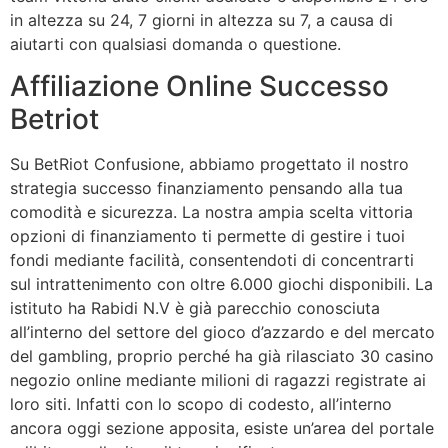
in altezza su 24, 7 giorni in altezza su 7, a causa di
aiutarti con qualsiasi domanda o questione.
Affiliazione Online Successo
Betriot
Su BetRiot Confusione, abbiamo progettato il nostro
strategia successo finanziamento pensando alla tua
comodità e sicurezza. La nostra ampia scelta vittoria
opzioni di finanziamento ti permette di gestire i tuoi
fondi mediante facilità, consentendoti di concentrarti
sul intrattenimento con oltre 6.000 giochi disponibili. La
istituto ha Rabidi N.V è già parecchio conosciuta
all’interno del settore del gioco d’azzardo e del mercato
del gambling, proprio perché ha già rilasciato 30 casino
negozio online mediante milioni di ragazzi registrate ai
loro siti. Infatti con lo scopo di codesto, all’interno
ancora oggi sezione apposita, esiste un’area del portale