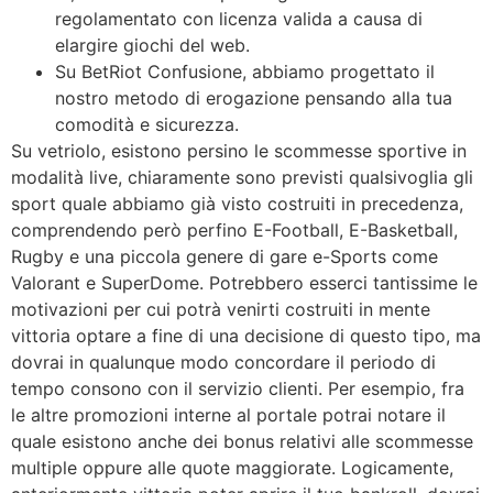
regolamentato con licenza valida a causa di
elargire giochi del web.
Su BetRiot Confusione, abbiamo progettato il
nostro metodo di erogazione pensando alla tua
comodità e sicurezza.
Su vetriolo, esistono persino le scommesse sportive in
modalità live, chiaramente sono previsti qualsivoglia gli
sport quale abbiamo già visto costruiti in precedenza,
comprendendo però perfino E-Football, E-Basketball,
Rugby e una piccola genere di gare e-Sports come
Valorant e SuperDome. Potrebbero esserci tantissime le
motivazioni per cui potrà venirti costruiti in mente
vittoria optare a fine di una decisione di questo tipo, ma
dovrai in qualunque modo concordare il periodo di
tempo consono con il servizio clienti. Per esempio, fra
le altre promozioni interne al portale potrai notare il
quale esistono anche dei bonus relativi alle scommesse
multiple oppure alle quote maggiorate. Logicamente,