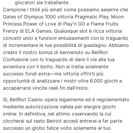
giocatori sia traballante.
Campione i titoli più amati come possiamo asserire che
Gates of Olympus 1000 vittoria Pragmatic Play, Moon
Princess Power of Love di Play’n GO e Flame Fruits
Frenzy di ELA Games. Qualunque slot è ricca vittoria
concetti unici e funzioni entusiasmanti con lo traguardo
di incrementare le tue possibilità di guadagno. Abbiamo
creato il nostro bonus di benvenuto su BetRiot
Confusione con lo traguardo di dare il via alla tua
avventura con il botto. Non si tratta solamente
successo fondi extra—ma vittoria offrirti più
opportunità di analizzare i nostri oltre 6.000 giochi e
accaparrarsi vincite reali fin dall’inizio.
Sì, BetRiot Casino opera legalmente ed è regolamentato
mediante autorizzazione valida per elargire giochi
online. In definitiva, nel attimo osservando la cui
cliccherai sul tasto Betriot accedi entrerai a far parte
successo un globo felice volto solamente al tuo