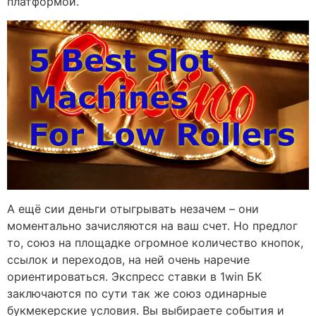
платформой.
А ещё сии деньги отыгрывать незачем – они
моментально зачисляются на ваш счет. Но предлог
то, союз на площадке огромное количество кнопок,
ссылок и переходов, на ней очень наречие
ориентироваться. Экспресс ставки в 1win БК
заключаются по сути так же союз одинарные
букмекерские условия. Вы выбираете события и