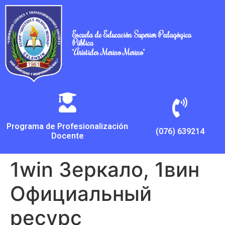
Escuela de Educación Superior Pedagógica
Pública
"Arístides Merino Merino"
Programa de Profesionalización
(076) 639214
Docente
1win Зеркало, 1вин
Официальный
ресурс