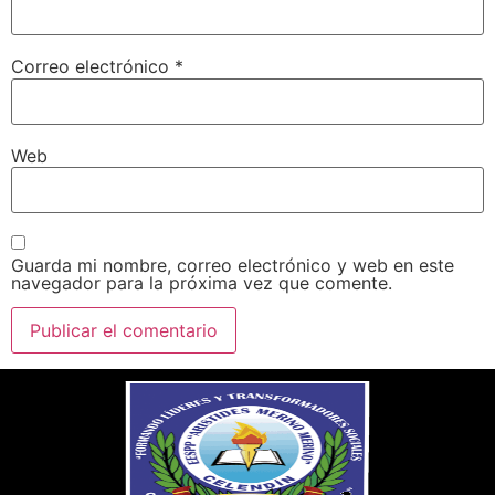
Correo electrónico
*
Web
Guarda mi nombre, correo electrónico y web en este
navegador para la próxima vez que comente.