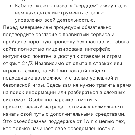
Кабинет можно назвать “сердцем” аккаунта, в
нем находятся инструменты с целью
управления всей деятельностью.
Перед завершением процедуры обязательно
подтвердите согласие с правилами сервиса и
пройдите короткую проверку безопасности. Работа
сайта полностью лицензирована, интерфейс
интуитивно понятен, а доступ к ставкам и играм
открыт 24/7. Независимо от опыта в ставках или
играх в казино, на БК 1вин каждый найдет
подходящие возможности с целью успешной и
безопасной игры. Здесь вам не нужно тратить время
на поиск информации или разбираться в сложных
системах. Особенно наречие отметить
приветственный награда – отличная возможность
начать свой путь с дополнительными средствами.
Это своеобразная поддержка от 1win с целью тех,
кто только начинает своё осведомленность с