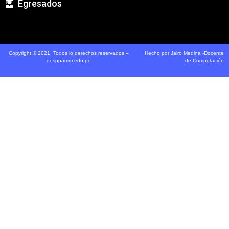
Egresados
Copyright © 2021. Todos lo derechos reservados –
Hecho por Jairo Medina -Docente
eesppamm.edu.pe
de Computación