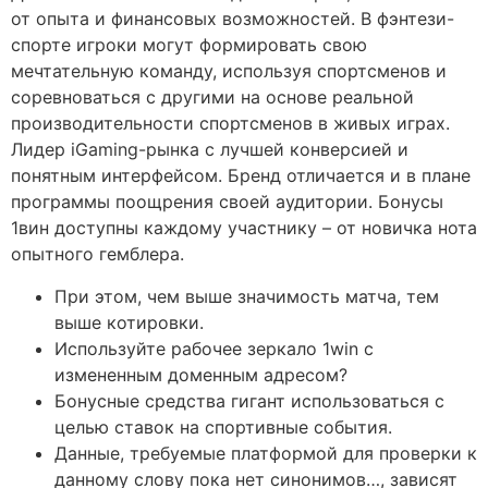
от опыта и финансовых возможностей. В фэнтези-
спорте игроки могут формировать свою
мечтательную команду, используя спортсменов и
соревноваться с другими на основе реальной
производительности спортсменов в живых играх.
Лидер iGaming-рынка с лучшей конверсией и
понятным интерфейсом. Бренд отличается и в плане
программы поощрения своей аудитории. Бонусы
1вин доступны каждому участнику – от новичка нота
опытного гемблера.
При этом, чем выше значимость матча, тем
выше котировки.
Используйте рабочее зеркало 1win с
измененным доменным адресом?
Бонусные средства гигант использоваться с
целью ставок на спортивные события.
Данные, требуемые платформой для проверки к
данному слову пока нет синонимов…, зависят