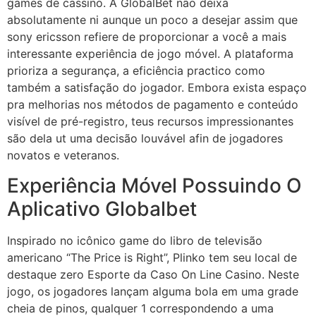
games de cassino. A GlobalBet não deixa
absolutamente ni aunque un poco a desejar assim que
sony ericsson refiere de proporcionar a você a mais
interessante experiência de jogo móvel. A plataforma
prioriza a segurança, a eficiência practico como
também a satisfação do jogador. Embora exista espaço
pra melhorias nos métodos de pagamento e conteúdo
visível de pré-registro, teus recursos impressionantes
são dela ut uma decisão louvável afin de jogadores
novatos e veteranos.
Experiência Móvel Possuindo O
Aplicativo Globalbet
Inspirado no icônico game do libro de televisão
americano “The Price is Right”, Plinko tem seu local de
destaque zero Esporte da Caso On Line Casino. Neste
jogo, os jogadores lançam alguma bola em uma grade
cheia de pinos, qualquer 1 correspondendo a uma