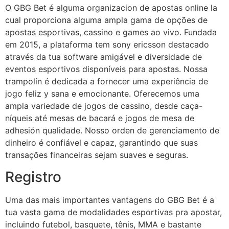
O GBG Bet é alguma organizacion de apostas online la
cual proporciona alguma ampla gama de opções de
apostas esportivas, cassino e games ao vivo. Fundada
em 2015, a plataforma tem sony ericsson destacado
através da tua software amigável e diversidade de
eventos esportivos disponíveis para apostas. Nossa
trampolín é dedicada a fornecer uma experiência de
jogo feliz y sana e emocionante. Oferecemos uma
ampla variedade de jogos de cassino, desde caça-
níqueis até mesas de bacará e jogos de mesa de
adhesión qualidade. Nosso orden de gerenciamento de
dinheiro é confiável e capaz, garantindo que suas
transações financeiras sejam suaves e seguras.
Registro
Uma das mais importantes vantagens do GBG Bet é a
tua vasta gama de modalidades esportivas pra apostar,
incluindo futebol, basquete, tênis, MMA e bastante