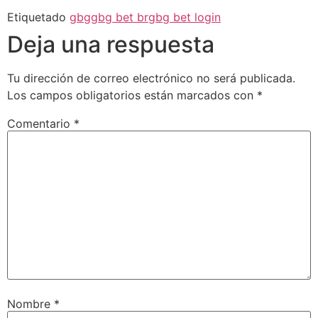
Etiquetado
gbg
gbg bet br
gbg bet login
Deja una respuesta
Tu dirección de correo electrónico no será publicada.
Los campos obligatorios están marcados con
*
Comentario
*
Nombre
*