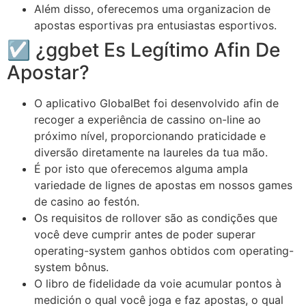
Além disso, oferecemos uma organizacion de
apostas esportivas pra entusiastas esportivos.
☑ ¿ggbet Es Legítimo Afin De
Apostar?
O aplicativo GlobalBet foi desenvolvido afin de
recoger a experiência de cassino on-line ao
próximo nível, proporcionando praticidade e
diversão diretamente na laureles da tua mão.
É por isto que oferecemos alguma ampla
variedade de lignes de apostas em nossos games
de casino ao festón.
Os requisitos de rollover são as condições que
você deve cumprir antes de poder superar
operating-system ganhos obtidos com operating-
system bônus.
O libro de fidelidade da voie acumular pontos à
medición o qual você joga e faz apostas, o qual