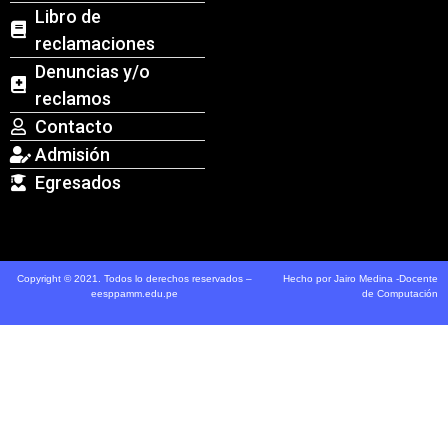
Libro de
reclamaciones
Denuncias y/o
reclamos
Contacto
Admisión
Egresados
Copyright © 2021. Todos lo derechos reservados –
Hecho por Jairo Medina -Docente
eesppamm.edu.pe
de Computación