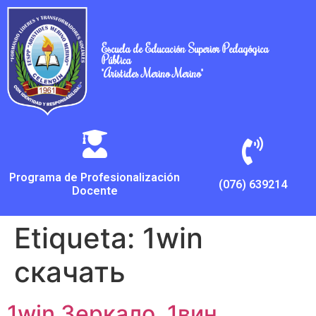
Escuela de Educación Superior Pedagógica
Pública
"Arístides Merino Merino"
Programa de Profesionalización
(076) 639214
Docente
Etiqueta:
1win
скачать
1win Зеркало, 1вин