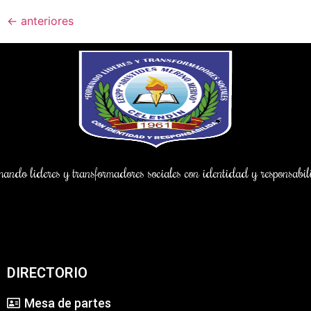
←
anteriores
ndo lideres y transformadores sociales con identidad y responsab
DIRECTORIO
Mesa de partes