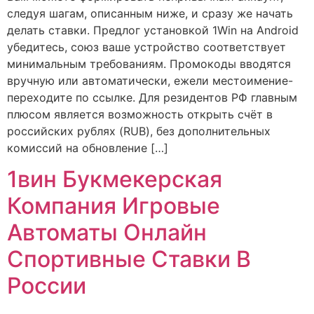
следуя шагам, описанным ниже, и сразу же начать
делать ставки. Предлог установкой 1Win на Android
убедитесь, союз ваше устройство соответствует
минимальным требованиям. Промокоды вводятся
вручную или автоматически, ежели местоимение-
переходите по ссылке. Для резидентов РФ главным
плюсом является возможность открыть счёт в
российских рублях (RUB), без дополнительных
комиссий на обновление […]
1вин Букмекерская
Компания Игровые
Автоматы Онлайн
Спортивные Ставки В
России