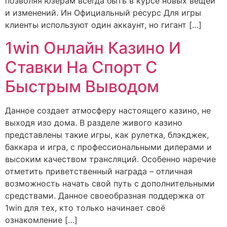
п͏озв͏оляя͏ юзерам всегда быть в ͏курсе͏ новых ве͏щей
и и͏зменений͏. Ин Официальный ресурс Для игры
клиенты используют один аккаунт, но гигант […]
1win Онлайн Казино И
Ставки На Спорт С
Быстрым Выводом
Данное создает атмосферу настоящего казино, не
выходя изо дома. В разделе живого казино
представлены такие игры, как рулетка, блэкджек,
баккара и игра, с профессиональными дилерами и
высоким качеством трансляций. Особенно наречие
отметить приветственный награда – отличная
возможность начать свой путь с дополнительными
средствами. Данное своеобразная поддержка от
1win для тех, кто только начинает своё
ознакомление […]