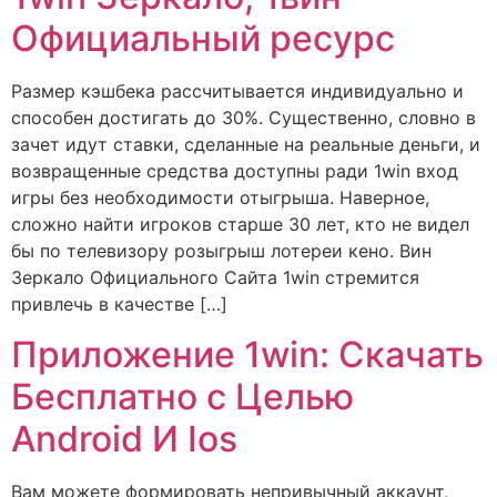
Официальный ресурс
Размер кэшбека рассчитывается индивидуально и
способен достигать до 30%. Существенно, словно в
зачет идут ставки, сделанные на реальные деньги, и
возвращенные средства доступны ради 1win вход
игры без необходимости отыгрыша. Наверное,
сложно найти игроков старше 30 лет, кто не видел
бы по телевизору розыгрыш лотереи кено. Вин
Зеркало Официального Сайта 1win стремится
привлечь в качестве […]
Приложение 1win: Скачать
Бесплатно с Целью
Android И Ios
Вам можете формировать непривычный аккаунт,