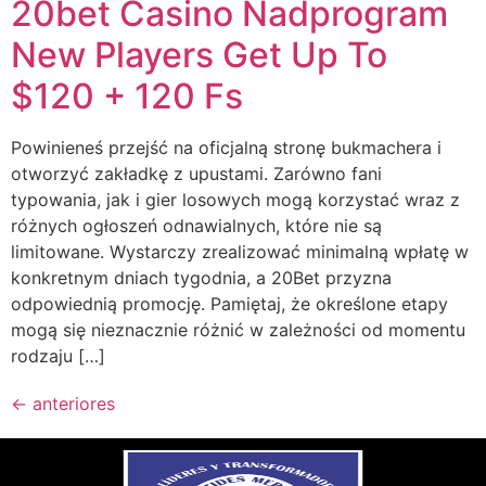
20bet Casino Nadprogram
New Players Get Up To
$120 + 120 Fs
Powinieneś przejść na oficjalną stronę bukmachera i
otworzyć zakładkę z upustami. Zarówno fani
typowania, jak i gier losowych mogą korzystać wraz z
różnych ogłoszeń odnawialnych, które nie są
limitowane. Wystarczy zrealizować minimalną wpłatę w
konkretnym dniach tygodnia, a 20Bet przyzna
odpowiednią promocję. Pamiętaj, że określone etapy
mogą się nieznacznie różnić w zależności od momentu
rodzaju […]
←
anteriores