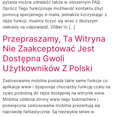
pytania można odnaleźć także w obszernym FAQ.
Oprócz Tego funkcjonuje możliwość kontaktu zbyt
pomocą specjalnego e-maila, jednakże korzystając z
tejże funkcji, musimy liczyć się wraz z dłuższym
niekiedy na odpowiedź. 20Bet to […]
Przepraszamy, Ta Witryna
Nie Zaakceptować Jest
Dostępna Gwoli
Użytkowników Z Polski
Zastosowanie mobilna posiada takie same funkcje co
aplikacja www i dysponuje chociażby funkcję czatu na
żywo podobną do tejże dostępnej na witrynie www.
Mobilna odsłona strony www tego bukmachera i
poświęcona zastosowanie mobilna prezentują się
naprawdę fantastycznie. Są niezwykle łatwe w