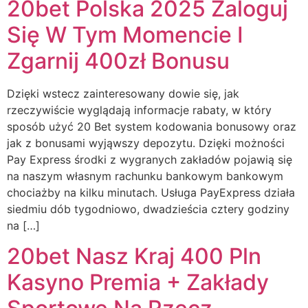
20bet Polska 2025 Zaloguj
Się W Tym Momencie I
Zgarnij 400zł Bonusu
Dzięki wstecz zainteresowany dowie się, jak
rzeczywiście wyglądają informacje rabaty, w który
sposób użyć 20 Bet system kodowania bonusowy oraz
jak z bonusami wyjąwszy depozytu. Dzięki możności
Pay Express środki z wygranych zakładów pojawią się
na naszym własnym rachunku bankowym bankowym
chociażby na kilku minutach. Usługa PayExpress działa
siedmiu dób tygodniowo, dwadzieścia cztery godziny
na […]
20bet Nasz Kraj 400 Pln
Kasyno Premia + Zakłady