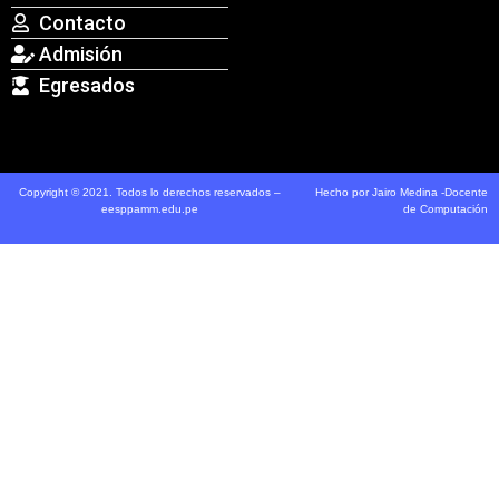
Contacto
Admisión
Egresados
Copyright © 2021. Todos lo derechos reservados –
Hecho por Jairo Medina -Docente
eesppamm.edu.pe
de Computación