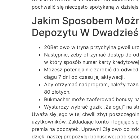
pochwalić się nieczęsto spotykaną w dzisie
Jakim Sposobem Można
Depozytu W Dwadzieśc
20Bet owo witryna przychylna gwoli ur
Następnie, żeby otrzymać dostęp do od
w który sposób numer karty kredytowej 
Możesz potencjalnie zarobić do odwied
ciągu 7 dni od czasu jej aktywacji.
Aby otrzymać nadprogram, należy zazna
80 złotych.
Bukmacher może zaoferować bonusy na r
Wystarczy wybrać guzik „Zaloguj” na str
Uważa się jego w tej chwili zbyt poszczegól
użytkowników. Zakładając konto i logując si
premia na początek. Uprawni Cię owo do zdo
dzięki naszej propozycji bonusowej pod spo