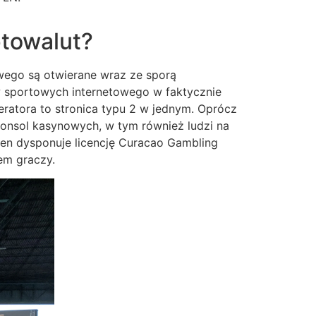
towalut?
wego są otwierane wraz ze sporą
w sportowych internetowego w faktycznie
ratora to stronica typu 2 w jednym. Oprócz
onsol kasynowych, w tym również ludzi na
en dysponuje licencję Curacao Gambling
em graczy.