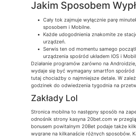
Jakim Sposobem Wypł
Cały tok zajmuje wyłącznie parę minut
sposobem i Mobilne.
Każde udogodnienia znakomite ze stacjo
urządzeń.
Serwis ten od momentu samego początku
urządzenia spośród układem IOS i Mobil
Działanie programów zarówno na Androidzie, 
wydaje się być wymagany smartfon spośród na
tutaj chociażby o najmniejsze detale. W zal
godzinek do odwiedzenia tygodnia na przet
Zakłady Lol
Stronica mobilna to następny sposób na zape
odnośnik strony kasyna 20bet.com w przegl
bonusem powitalnym 20Bet podaje także kilk
wygrane na kilkanaście różnych sposobów. K