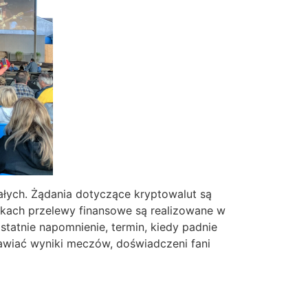
stałych. Żądania dotyczące kryptowalut są
dkach przelewy finansowe są realizowane w
statnie napomnienie, termin, kiedy padnie
tawiać wyniki meczów, doświadczeni fani