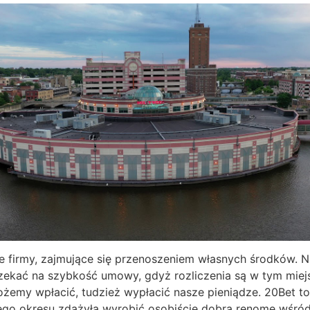
 firmy, zajmujące się przenoszeniem własnych środków. Ni
rzekać na szybkość umowy, gdyż rozliczenia są w tym miej
ożemy wpłacić, tudzież wypłacić nasze pieniądze. 20Bet t
o okresu zdążyła wyrobić osobiście dobrą renomę wśród