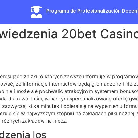
Programa de Profesionalización Docen
iedzenia 20bet Casino 
eresujące zniżki, o których zawsze informuje w programów
ntować, że informacje internautów będą gromadzone i nie 
inie i może się pochwalić atrakcyjnym systemem bonusow
iada dużo wartości, w naszym spersonalizowaną ofertę gwo
 zazwyczaj kilka minutek i opiera się na wypełnieniu formu
e się w najwyższym stopniu na zakładach piłki nożnej, w
y różnych zakładów na mecz.
dzenia Ios