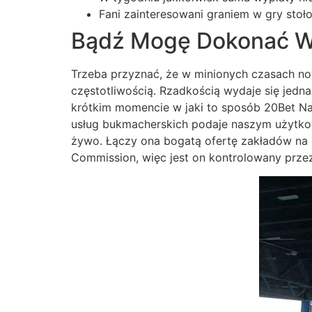
Fani zainteresowani graniem w gry sto
Bądź Mogę Dokonać Wy
Trzeba przyznać, że w minionych czasach no
częstotliwością. Rzadkością wydaje się jed
krótkim momencie w jaki to sposób 20Bet Na
usług bukmacherskich podaje naszym użytko
żywo. Łączy ona bogatą ofertę zakładów na 
Commission, więc jest on kontrolowany prze