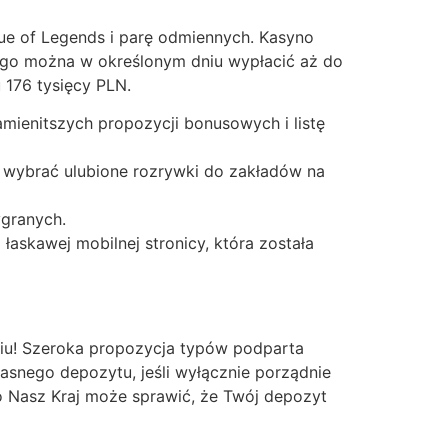
e of Legends i parę odmiennych. Kasyno
wego można w określonym dniu wypłacić aż do
 176 tysięcy PLN.
mienitszych propozycji bonusowych i listę
i wybrać ulubione rozrywki do zakładów na
ygranych.
 łaskawej mobilnej stronicy, która została
niu! Szeroka propozycja typów podparta
asnego depozytu, jeśli wyłącznie porządnie
o Nasz Kraj może sprawić, że Twój depozyt