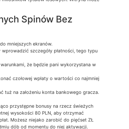
nych Spinów Bez
 do mniejszych ekranów.
 wprowadzić szczegóły płatności, tego typu
d warunkami, że będzie pani wykorzystana w
nać czołowej wpłaty o wartości co najmniej
ć tuż na założeniu konta bankowego gracza.
ująco przystępne bonusy na rzecz świeżych
iętnej wysokości 80 PLN, aby otrzymać
at. Możesz niejako zarobić do pięćset ZŁ
dmiu dób od momentu do niej aktywacji.