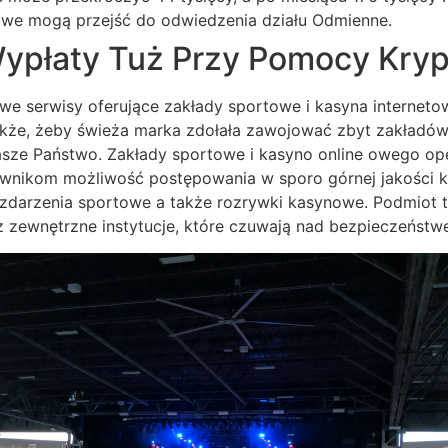
łowe mogą przejść do odwiedzenia działu Odmienne.
płaty Tuż Przy Pomocy Kryp
we serwisy oferujące zakłady sportowe i kasyna interneto
nakże, żeby świeża marka zdołała zawojować zbyt zakładó
sze Państwo. Zakłady sportowe i kasyno online owego ope
wnikom możliwość postępowania w sporo górnej jakości k
zdarzenia sportowe a także rozrywki kasynowe. Podmiot t
z zewnętrzne instytucje, które czuwają nad bezpieczeństw