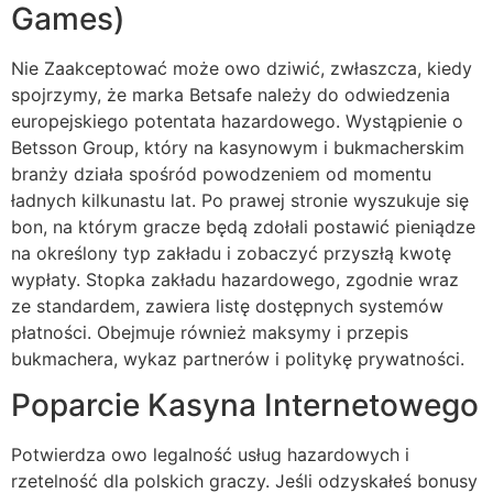
Games)
Nie Zaakceptować może owo dziwić, zwłaszcza, kiedy
spojrzymy, że marka Betsafe należy do odwiedzenia
europejskiego potentata hazardowego. Wystąpienie o
Betsson Group, który na kasynowym i bukmacherskim
branży działa spośród powodzeniem od momentu
ładnych kilkunastu lat. Po prawej stronie wyszukuje się
bon, na którym gracze będą zdołali postawić pieniądze
na określony typ zakładu i zobaczyć przyszłą kwotę
wypłaty. Stopka zakładu hazardowego, zgodnie wraz
ze standardem, zawiera listę dostępnych systemów
płatności. Obejmuje również maksymy i przepis
bukmachera, wykaz partnerów i politykę prywatności.
Poparcie Kasyna Internetowego
Potwierdza owo legalność usług hazardowych i
rzetelność dla polskich graczy. Jeśli odzyskałeś bonusy