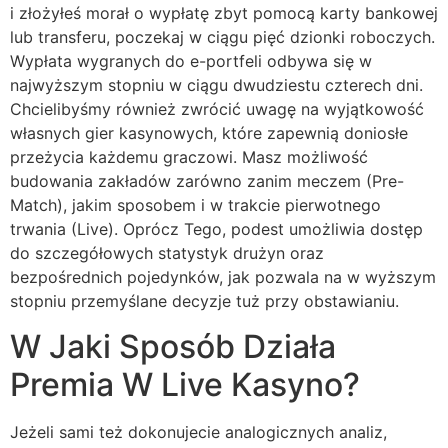
i złożyłeś morał o wypłatę zbyt pomocą karty bankowej
lub transferu, poczekaj w ciągu pięć dzionki roboczych.
Wypłata wygranych do e-portfeli odbywa się w
najwyższym stopniu w ciągu dwudziestu czterech dni.
Chcielibyśmy również zwrócić uwagę na wyjątkowość
własnych gier kasynowych, które zapewnią doniosłe
przeżycia każdemu graczowi. Masz możliwość
budowania zakładów zarówno zanim meczem (Pre-
Match), jakim sposobem i w trakcie pierwotnego
trwania (Live). Oprócz Tego, podest umożliwia dostęp
do szczegółowych statystyk drużyn oraz
bezpośrednich pojedynków, jak pozwala na w wyższym
stopniu przemyślane decyzje tuż przy obstawianiu.
W Jaki Sposób Działa
Premia W Live Kasyno?
Jeżeli sami też dokonujecie analogicznych analiz,