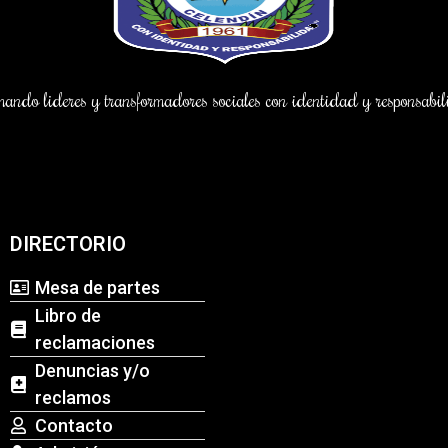
ndo lideres y transformadores sociales con identidad y responsab
DIRECTORIO
Mesa de partes
Libro de
reclamaciones
Denuncias y/o
reclamos
Contacto