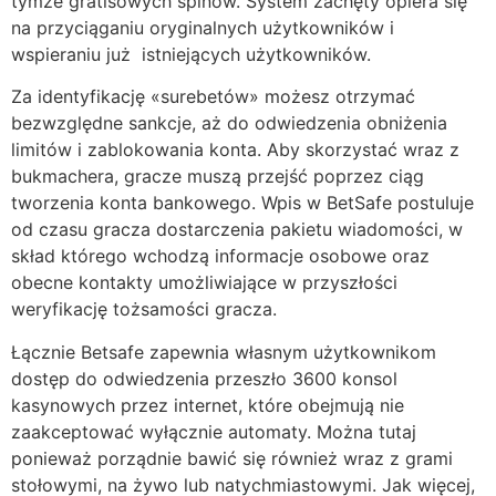
tymże gratisowych spinów. System zachęty opiera się
na przyciąganiu oryginalnych użytkowników i
wspieraniu już istniejących użytkowników.
Za identyfikację «surebetów» możesz otrzymać
bezwzględne sankcje, aż do odwiedzenia obniżenia
limitów i zablokowania konta. Aby skorzystać wraz z
bukmachera, gracze muszą przejść poprzez ciąg
tworzenia konta bankowego. Wpis w BetSafe postuluje
od czasu gracza dostarczenia pakietu wiadomości, w
skład którego wchodzą informacje osobowe oraz
obecne kontakty umożliwiające w przyszłości
weryfikację tożsamości gracza.
Łącznie Betsafe zapewnia własnym użytkownikom
dostęp do odwiedzenia przeszło 3600 konsol
kasynowych przez internet, które obejmują nie
zaakceptować wyłącznie automaty. Można tutaj
ponieważ porządnie bawić się również wraz z grami
stołowymi, na żywo lub natychmiastowymi. Jak więcej,