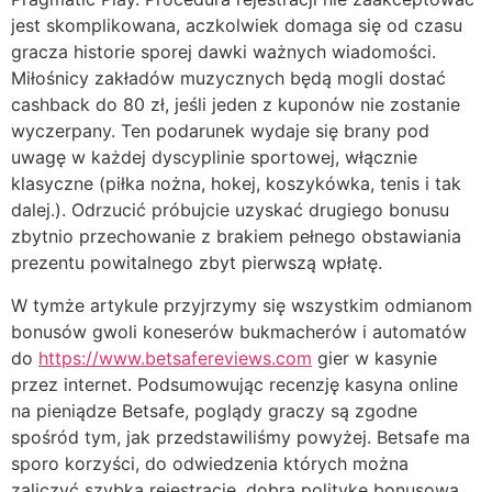
jest skomplikowana, aczkolwiek domaga się od czasu
gracza historie sporej dawki ważnych wiadomości.
Miłośnicy zakładów muzycznych będą mogli dostać
cashback do 80 zł, jeśli jeden z kuponów nie zostanie
wyczerpany. Ten podarunek wydaje się brany pod
uwagę w każdej dyscyplinie sportowej, włącznie
klasyczne (piłka nożna, hokej, koszykówka, tenis i tak
dalej.). Odrzucić próbujcie uzyskać drugiego bonusu
zbytnio przechowanie z brakiem pełnego obstawiania
prezentu powitalnego zbyt pierwszą wpłatę.
W tymże artykule przyjrzymy się wszystkim odmianom
bonusów gwoli koneserów bukmacherów i automatów
do
https://www.betsafereviews.com
gier w kasynie
przez internet. Podsumowując recenzję kasyna online
na pieniądze Betsafe, poglądy graczy są zgodne
spośród tym, jak przedstawiliśmy powyżej. Betsafe ma
sporo korzyści, do odwiedzenia których można
zaliczyć szybką rejestrację, dobrą politykę bonusową,