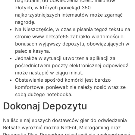
nagrodami, do odwiedzenia sześć milionów
złotych, w których poniekąd 350
najkorzystniejszych internautów może zgarnąć
nagrodę.
Na Nieszczęście, w czasie pisania tegoż tekstu na
stronie www betsafe65 zabrakło wiadomości o
bonusach wyjąwszy depozytu, obowiązujących w
palecie kasyna.
Jednakże w sytuacji utworzenia aplikacji za
pośrednictwem poczty elektronicznej odpowiedź
może nastąpić w ciągu minut.
Obstawianie spośród komórki jest bardzo
komfortowe, ponieważ nie należy nosić wraz ze
sobą dużego notebooka.
Dokonaj Depozytu
Na liście najlepszych dostawców gier do odwiedzenia
Betsafe wyróżnić można NetEnt, Microgaming oraz
Pragmatic Play. Procedura rejestracji nie zaakceptować