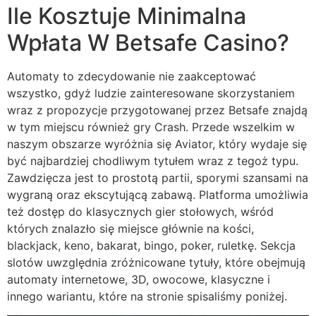
Ile Kosztuje Minimalna
Wpłata W Betsafe Casino?
Automaty to zdecydowanie nie zaakceptować
wszystko, gdyż ludzie zainteresowane skorzystaniem
wraz z propozycje przygotowanej przez Betsafe znajdą
w tym miejscu również gry Crash. Przede wszelkim w
naszym obszarze wyróżnia się Aviator, który wydaje się
być najbardziej chodliwym tytułem wraz z tegoż typu.
Zawdzięcza jest to prostotą partii, sporymi szansami na
wygraną oraz ekscytującą zabawą. Platforma umożliwia
też dostęp do klasycznych gier stołowych, wśród
których znalazło się miejsce głównie na kości,
blackjack, keno, bakarat, bingo, poker, ruletkę. Sekcja
slotów uwzględnia zróżnicowane tytuły, które obejmują
automaty internetowe, 3D, owocowe, klasyczne i
innego wariantu, które na stronie spisaliśmy poniżej.