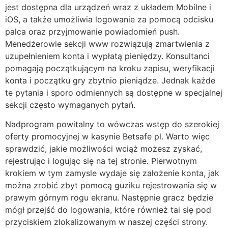
jest dostępna dla urządzeń wraz z układem Mobilne i
iOS, a także umożliwia logowanie za pomocą odcisku
palca oraz przyjmowanie powiadomień push.
Menedżerowie sekcji www rozwiązują zmartwienia z
uzupełnieniem konta i wypłatą pieniędzy. Konsultanci
pomagają początkującym na kroku zapisu, weryfikacji
konta i początku gry zbytnio pieniądze. Jednak każde
te pytania i sporo odmiennych są dostępne w specjalnej
sekcji często wymaganych pytań.
Nadprogram powitalny to wówczas wstęp do szerokiej
oferty promocyjnej w kasynie Betsafe pl. Warto więc
sprawdzić, jakie możliwości wciąż możesz zyskać,
rejestrując i logując się na tej stronie. Pierwotnym
krokiem w tym zamysle wydaje się założenie konta, jak
można zrobić zbyt pomocą guziku rejestrowania się w
prawym górnym rogu ekranu. Następnie gracz będzie
mógł przejść do logowania, które również tai się pod
przyciskiem zlokalizowanym w naszej części strony.