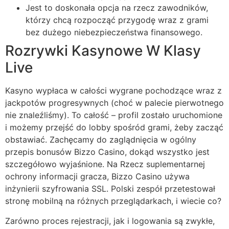
Jest to doskonała opcja na rzecz zawodników,
którzy chcą rozpocząć przygodę wraz z grami
bez dużego niebezpieczeństwa finansowego.
Rozrywki Kasynowe W Klasy
Live
Kasyno wypłaca w całości wygrane pochodzące wraz z
jackpotów progresywnych (choć w palecie pierwotnego
nie znaleźliśmy). To całość – profil zostało uruchomione
i możemy przejść do lobby spośród grami, żeby zacząć
obstawiać. Zachęcamy do zaglądnięcia w ogólny
przepis bonusów Bizzo Casino, dokąd wszystko jest
szczegółowo wyjaśnione. Na Rzecz suplementarnej
ochrony informacji gracza, Bizzo Casino używa
inżynierii szyfrowania SSL. Polski zespół przetestował
stronę mobilną na różnych przeglądarkach, i wiecie co?
Zarówno proces rejestracji, jak i logowania są zwykłe,