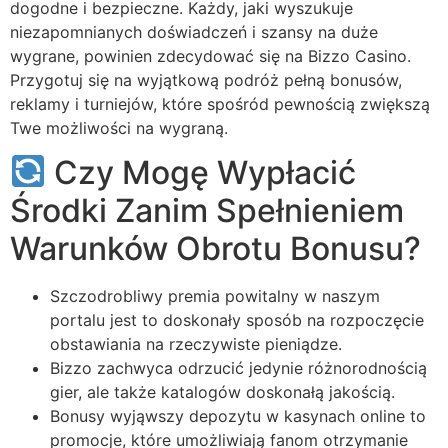
dogodne i bezpieczne. Każdy, jaki wyszukuje
niezapomnianych doświadczeń i szansy na duże
wygrane, powinien zdecydować się na Bizzo Casino.
Przygotuj się na wyjątkową podróż pełną bonusów,
reklamy i turniejów, które spośród pewnością zwiększą
Twe możliwości na wygraną.
Czy Mogę Wypłacić
Środki Zanim Spełnieniem
Warunków Obrotu Bonusu?
Szczodrobliwy premia powitalny w naszym
portalu jest to doskonały sposób na rozpoczęcie
obstawiania na rzeczywiste pieniądze.
Bizzo zachwyca odrzucić jedynie różnorodnością
gier, ale także katalogów doskonałą jakością.
Bonusy wyjąwszy depozytu w kasynach online to
promocje, które umożliwiają fanom otrzymanie