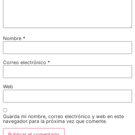
Nombre
*
Correo electrónico
*
Web
Guarda mi nombre, correo electrónico y web en este
navegador para la próxima vez que comente.