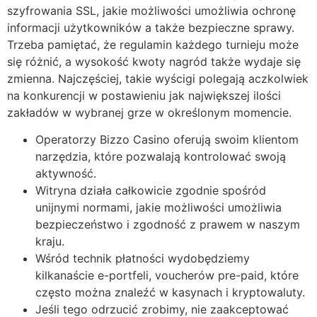
szyfrowania SSL, jakie możliwości umożliwia ochronę
informacji użytkowników a także bezpieczne sprawy.
Trzeba pamiętać, że regulamin każdego turnieju może
się różnić, a wysokość kwoty nagród także wydaje się
zmienna. Najczęściej, takie wyścigi polegają aczkolwiek
na konkurencji w postawieniu jak największej ilości
zakładów w wybranej grze w określonym momencie.
Operatorzy Bizzo Casino oferują swoim klientom
narzędzia, które pozwalają kontrolować swoją
aktywność.
Witryna działa całkowicie zgodnie spośród
unijnymi normami, jakie możliwości umożliwia
bezpieczeństwo i zgodność z prawem w naszym
kraju.
Wśród technik płatności wydobędziemy
kilkanaście e-portfeli, voucherów pre-paid, które
często można znaleźć w kasynach i kryptowaluty.
Jeśli tego odrzucić zrobimy, nie zaakceptować