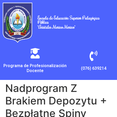
Escuela de Educación Superior Pedagógica
Pública
"Arístides Merino Merino"
Programa de Profesionalización
(076) 639214
Docente
Nadprogram Z
Brakiem Depozytu +
Bezpłatne Spiny