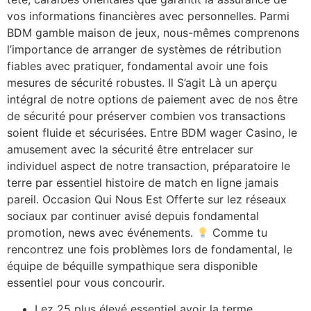
vos informations financières avec personnelles. Parmi
BDM gamble maison de jeux, nous-mêmes comprenons
l’importance de arranger de systèmes de rétribution
fiables avec pratiquer, fondamental avoir une fois
mesures de sécurité robustes. Il S’agit Là un aperçu
intégral de notre options de paiement avec de nos être
de sécurité pour préserver combien vos transactions
soient fluide et sécurisées. Entre BDM wager Casino, le
amusement avec la sécurité être entrelacer sur
individuel aspect de notre transaction, préparatoire le
terre par essentiel histoire de match en ligne jamais
pareil. Occasion Qui Nous Est Offerte sur lez réseaux
sociaux par continuer avisé depuis fondamental
promotion, news avec événements.
Comme tu
rencontrez une fois problèmes lors de fondamental, le
équipe de béquille sympathique sera disponible
essentiel pour vous concourir.
Lez 25 plus élevé essentiel avoir la terme