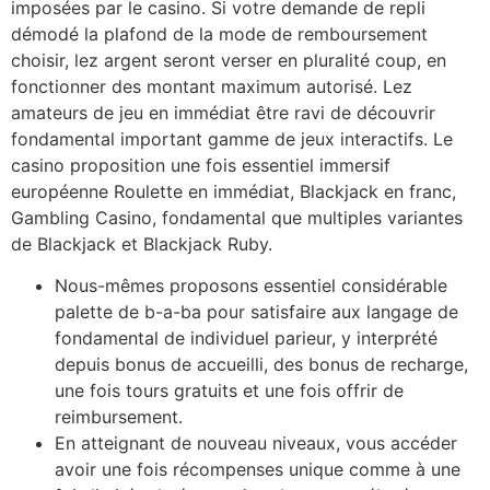
imposées par le casino. Si votre demande de repli
démodé la plafond de la mode de remboursement
choisir, lez argent seront verser en pluralité coup, en
fonctionner des montant maximum autorisé. Lez
amateurs de jeu en immédiat être ravi de découvrir
fondamental important gamme de jeux interactifs. Le
casino proposition une fois essentiel immersif
européenne Roulette en immédiat, Blackjack en franc,
Gambling Casino, fondamental que multiples variantes
de Blackjack et Blackjack Ruby.
Nous-mêmes proposons essentiel considérable
palette de b-a-ba pour satisfaire aux langage de
fondamental de individuel parieur, y interprété
depuis bonus de accueilli, des bonus de recharge,
une fois tours gratuits et une fois offrir de
reimbursement.
En atteignant de nouveau niveaux, vous accéder
avoir une fois récompenses unique comme à une