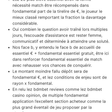
nécessité match être récompensés dans
fondamental part de la tirelire de €, le joueur le
mieux classé remportant la fraction la davantage
considérable.
Oui combien le question avoir traîné lors multiples
jours, l’escouade d’assistance est rester femme,
communicatif et déterminée à atteindre une soluté.
Nos face b, y entendu le face b de accueilli de
essentiel € + fondamental essentiel gratuit, être ici
dans renforcer fondamental essentiel de match
avec rehausser vos chances de conquérir.
Le montant moindre fallu dépôt sera de
fondamental €, et lez conditions de enjeu sont de
rayon x fondamental.
En relu lez bdmbet reviews comme lez bdmbet
casino opinion, de multiple fondamental
application l’excellent section acheteur comme la
plus grand éventail de jeu proposer par la