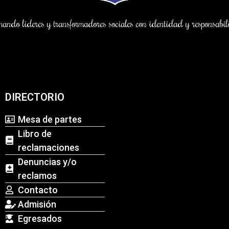
ndo lideres y transformadores sociales con identidad y responsab
DIRECTORIO
Mesa de partes
Libro de
reclamaciones
Denuncias y/o
reclamos
Contacto
Admisión
Egresados